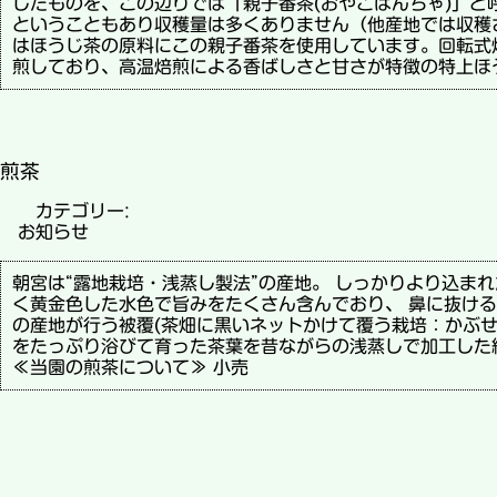
したものを、この辺りでは「親子番茶(おやこばんちゃ)」と
ということもあり収穫量は多くありません（他産地では収穫
はほうじ茶の原料にこの親子番茶を使用しています。回転式
煎しており、高温焙煎による香ばしさと甘さが特徴の特上ほ
煎茶
カテゴリー:
お知らせ
朝宮は“露地栽培・浅蒸し製法”の産地。 しっかりより込ま
く黄金色した水色で旨みをたくさん含んでおり、 鼻に抜ける
の産地が行う被覆(茶畑に黒いネットかけて覆う栽培：かぶせ
をたっぷり浴びて育った茶葉を昔ながらの浅蒸しで加工し
≪当園の煎茶について≫ 小売